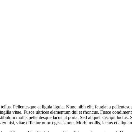
us. Pellentesque at ligula ligula. Nunc nibh elit, feugiat a pellentesque 
e fringilla vitae. Fusce ultrices elementum dui et rhoncus. Fusce condi
estibulum mollis pellentesque lacus ut porta. Sed aliquet suscipit luct
 ex nisi, vitae efficitur nunc egestas non. Morbi mollis, lectus et aliquam