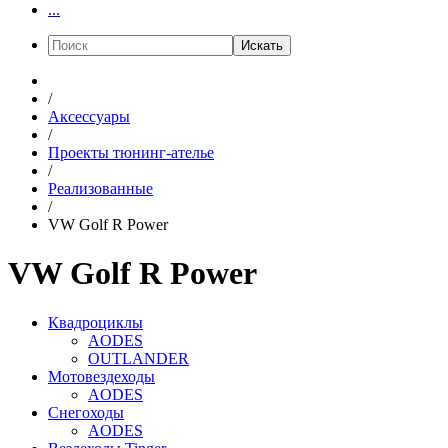
...
Искать
/
Аксессуары
/
Проекты тюнинг-ателье
/
Реализованные
/
VW Golf R Power
VW Golf R Power
Квадроциклы
AODES
OUTLANDER
Мотовездеходы
AODES
Снегоходы
AODES