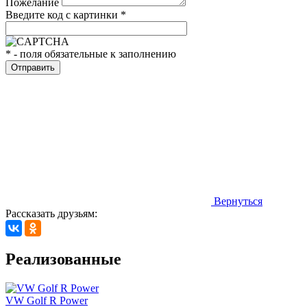
Пожелание
Введите код с картинки
*
*
- поля обязательные к заполнению
Вернуться
Рассказать друзьям:
Реализованные
VW Golf R Power