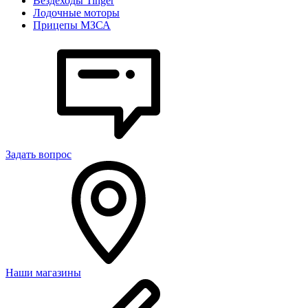
Вездеходы Tinger
Лодочные моторы
Прицепы МЗСА
Задать вопрос
Наши магазины