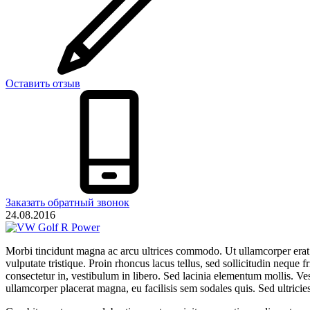
Оставить отзыв
Заказать обратный звонок
24.08.2016
Morbi tincidunt magna ac arcu ultrices commodo. Ut ullamcorper erat tell
vulputate tristique. Proin rhoncus lacus tellus, sed sollicitudin nequ
consectetur in, vestibulum in libero. Sed lacinia elementum mollis. V
ullamcorper placerat magna, eu facilisis sem sodales quis. Sed ultricies