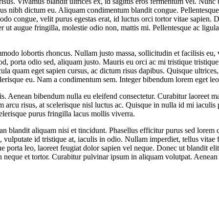
sus. Vivamus blandit ultrices ex, id sagittis eros fermentum vel. Nunc ut 
ibus nibh dictum eu. Aliquam condimentum blandit congue. Pellentesque d
odo congue, velit purus egestas erat, id luctus orci tortor vitae sapien
r ut augue fringilla, molestie odio non, mattis mi. Pellentesque ac ligu
odo lobortis rhoncus. Nullam justo massa, sollicitudin et facilisis eu, 
od, porta odio sed, aliquam justo. Mauris eu orci ac mi tristique tristiq
cula quam eget sapien cursus, ac dictum risus dapibus. Quisque ultrices,
lerisque eu. Nam a condimentum sem. Integer bibendum lorem eget leo 
s. Aenean bibendum nulla eu eleifend consectetur. Curabitur laoreet matt
arcu risus, at scelerisque nisl luctus ac. Quisque in nulla id mi iaculis
erisque purus fringilla lacus mollis viverra.
n blandit aliquam nisi et tincidunt. Phasellus efficitur purus sed lorem c
ulputate id tristique at, iaculis in odio. Nullam imperdiet, tellus vitae
porta leo, laoreet feugiat dolor sapien vel neque. Donec ut blandit eli
bh neque et tortor. Curabitur pulvinar ipsum in aliquam volutpat. Aenea