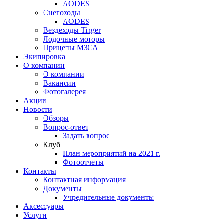
AODES
Снегоходы
AODES
Вездеходы Tinger
Лодочные моторы
Прицепы МЗСА
Экипировка
О компании
О компании
Вакансии
Фотогалерея
Акции
Новости
Обзоры
Вопрос-ответ
Задать вопрос
Клуб
План мероприятий на 2021 г.
Фотоотчеты
Контакты
Контактная информация
Документы
Учредительные документы
Аксессуары
Услуги