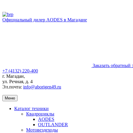
Официальный дилер AODES в Магадане
Заказать обратный 
+7 (4132) 220-400
г. Магадан,
ул. Речная, д. 4
Эл.почта:
info@aborigen49.ru
Меню
Каталог техники
Квадроциклы
AODES
OUTLANDER
Мотовездеходы