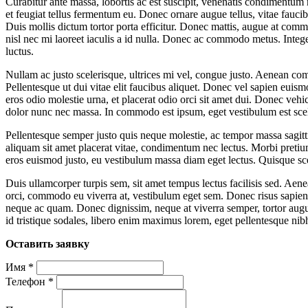
Curabitur ante massa, lobortis ac est suscipit, venenatis condimentum ri
et feugiat tellus fermentum eu. Donec ornare augue tellus, vitae fauc
Duis mollis dictum tortor porta efficitur. Donec mattis, augue at comm
nisl nec mi laoreet iaculis a id nulla. Donec ac commodo metus. Intege
luctus.
Nullam ac justo scelerisque, ultrices mi vel, congue justo. Aenean comm
Pellentesque ut dui vitae elit faucibus aliquet. Donec vel sapien euism
eros odio molestie urna, et placerat odio orci sit amet dui. Donec vehi
dolor nunc nec massa. In commodo est ipsum, eget vestibulum est sce
Pellentesque semper justo quis neque molestie, ac tempor massa sagitti
aliquam sit amet placerat vitae, condimentum nec lectus. Morbi pretium 
eros euismod justo, eu vestibulum massa diam eget lectus. Quisque scel
Duis ullamcorper turpis sem, sit amet tempus lectus facilisis sed. Aenea
orci, commodo eu viverra at, vestibulum eget sem. Donec risus sapien, v
neque ac quam. Donec dignissim, neque at viverra semper, tortor augue 
id tristique sodales, libero enim maximus lorem, eget pellentesque ni
Оставить заявку
Имя
*
Телефон
*