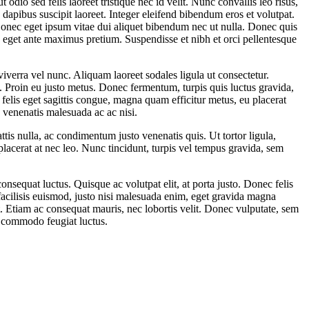
odio sed felis laoreet tristique nec id velit. Nunc convallis leo risus,
apibus suscipit laoreet. Integer eleifend bibendum eros et volutpat.
. Donec eget ipsum vitae dui aliquet bibendum nec ut nulla. Donec quis
la eget ante maximus pretium. Suspendisse et nibh et orci pellentesque
viverra vel nunc. Aliquam laoreet sodales ligula ut consectetur.
ue. Proin eu justo metus. Donec fermentum, turpis quis luctus gravida,
 felis eget sagittis congue, magna quam efficitur metus, eu placerat
venenatis malesuada ac ac nisi.
is nulla, ac condimentum justo venenatis quis. Ut tortor ligula,
 placerat at nec leo. Nunc tincidunt, turpis vel tempus gravida, sem
onsequat luctus. Quisque ac volutpat elit, at porta justo. Donec felis
 facilisis euismod, justo nisi malesuada enim, eget gravida magna
t. Etiam ac consequat mauris, nec lobortis velit. Donec vulputate, sem
n commodo feugiat luctus.